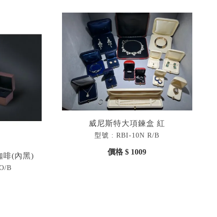
威尼斯特大項鍊盒 紅
型號 : RBI-10N R/B
價格 $ 1009
啡(內黑)
O/B