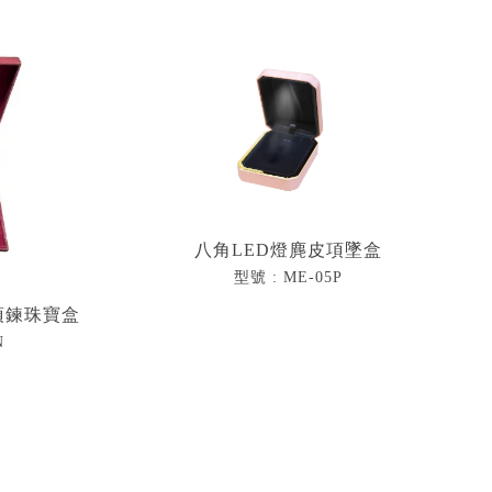
八角LED燈麂皮項墜盒
型號 : ME-05P
口項鍊珠寶盒
N