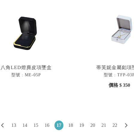
八角LED燈麂皮項墜盒
蒂芙妮金屬釦項
型號 : ME-05P
型號 : TFP-03
價格 $ 350
17
13
14
15
16
18
19
20
21
22