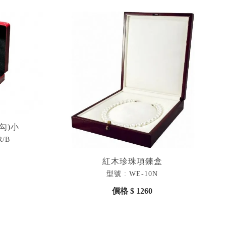
勾)小
R/B
紅木珍珠項鍊盒
型號 : WE-10N
價格 $ 1260