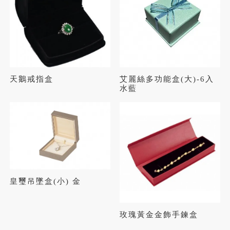
天鵝戒指盒
艾麗絲多功能盒(大)-6入
水藍
皇璽吊墜盒(小) 金
玫瑰黃金金飾手鍊盒