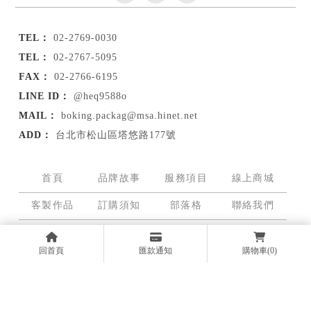
02-2769-0030
02-2767-5095
02-2766-6195
@heq9588o
boking.packag@msa.hinet.net
台北市松山區塔悠路177號
首頁
品牌故事
服務項目
線上商城
客製作品
訂購須知
部落格
聯絡我們
珠寶盒
首飾盒
戒指盒
飾品盒
鐘錶盒
手錶盒
項鍊盒
回首頁
匯款通知
購物車
(0)
Designed by
揚京快客
Copyright © 2026
隱私權政策
網站使用條款
..
累積人氣: 713551