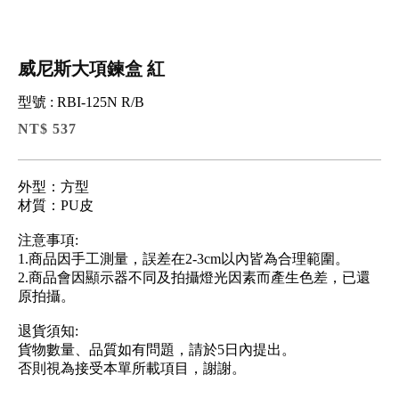
威尼斯大項鍊盒 紅
型號 : RBI-125N R/B
NT$ 537
外型：方型
材質：PU皮
注意事項:
1.商品因手工測量，誤差在2-3cm以內皆為合理範圍。
2.商品會因顯示器不同及拍攝燈光因素而產生色差，已還
原拍攝。
退貨須知:
貨物數量、品質如有問題，請於5日內提出。
否則視為接受本單所載項目，謝謝。